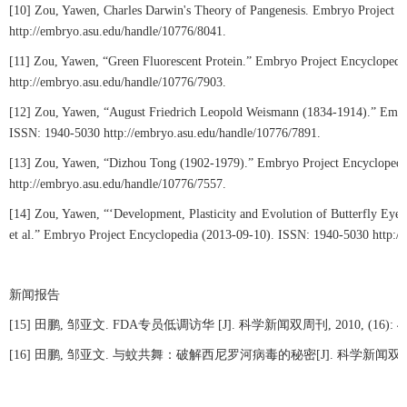
[10] Zou, Yawen, Charles Darwin's Theory of Pangenesis. Embryo Project 
http://embryo.asu.edu/handle/10776/8041.
[11] Zou, Yawen, “Green Fluorescent Protein.” Embryo Project Encycloped
http://embryo.asu.edu/handle/10776/7903.
[12] Zou, Yawen, “August Friedrich Leopold Weismann (1834-1914).” Embr
ISSN: 1940-5030 http://embryo.asu.edu/handle/10776/7891.
[13] Zou, Yawen, “Dizhou Tong (1902-1979).” Embryo Project Encyclopedi
http://embryo.asu.edu/handle/10776/7557.
[14] Zou, Yawen, “‘Development, Plasticity and Evolution of Butterfly Eyesp
et al.” Embryo Project Encyclopedia (2013-09-10). ISSN: 1940-5030 http:/
新闻报告
[15]
田鹏
,
邹亚文
. FDA
专员低调访华
[J].
科学新闻双周刊
, 2010, (16): 4
[16]
田鹏
,
邹亚文
.
与蚊共舞：破解西尼罗河病毒的秘密
[J].
科学新闻双