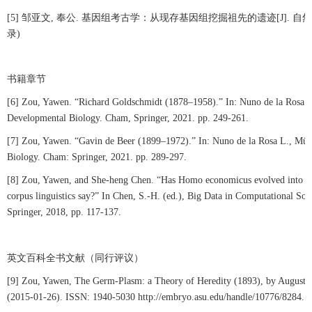
[5]
邹亚文
,
奉公
.
基因组考古学：从现存基因组挖掘祖先的遗迹
[J].
自然
录
)
书籍章节
[6] Zou, Yawen. “Richard Goldschmidt (1878–1958).” In: Nuno de la Rosa L.
Developmental Biology. Cham, Springer, 2021. pp. 249-261.
[7] Zou, Yawen. “Gavin de Beer (1899–1972).” In: Nuno de la Rosa L., Mül
Biology. Cham: Springer, 2021. pp. 289-297.
[8] Zou, Yawen, and She-heng Chen. “Has Homo economicus evolved into H
corpus linguistics say?” In Chen, S.-H. (ed.), Big Data in Computational So
Springer, 2018, pp. 117-137.
英文百科全书文献（同行评议）
[9] Zou, Yawen, The Germ-Plasm: a Theory of Heredity (1893), by August
(2015-01-26). ISSN: 1940-5030 http://embryo.asu.edu/handle/10776/8284.