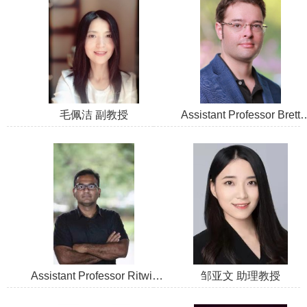
毛佩洁 副教授
Assistant Professor Brett
Goodin
Assistant Professor Ritwik
邹亚文 助理教授
Ranjan