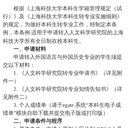
根据《上海科技大学本科生学籍管理规定（试
行）》及《上海科技大学本科生转专业实施细则》
的规定，为做好本科生转专业工作，特制定本条
例，
本条例
适用于申请转入人文科学研究院的上海
科技大学所有全日制在校本科生。
一、申
请
材料
申
请转
入外国
语
言与外国
历
史
专业
的学生
须
提
交以下材料：
1.
《人文科学研究院
转专业
申
请书
》（详见附
件一）
2.
《人文科学研究院
转专业
知情告知
书
》（详
见附件二）
3.
个人成
绩单
（
请
于
egate
系
统
“
本科生
电
子成
绩单
”
模
块
自助下
载
并提交
电
子版或打印版）
二、申
请
条件与程序