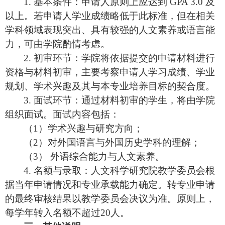
1.
基本条件：申
请
人原
则
上
应
达到
GPA 3.0
及
以上。
若申请人学业成绩略低于此标准，但在相关
学科领域表现突出、具有较强的人文素养或语言能
力，可由学院酌情考虑。
2.
初
审环节
：学院将依据提交的申
请
材料
进
行
资
格与材料初
审
，主要考察申
请
人学
习
成
绩
、学
业
规
划、学
术
兴趣及其与本
专业
培养目
标
的契合度。
3.
面
试环节
：通
过
材料初
审
的学生，将由学院
组织
面
试
。面
试
内容包括：
（
1
）学
术
兴趣与研究方向；
（
2
）对
外国
语
言与外国
历
史学科的理解；
（
3
） 外
语综
合能力与人文素养。
4.
名
额
与
录
取：人文科学研究院教学委
员
会根
据当年申
请
情况和
专业
承
载
能力确定。
转专业
申
请
的最
终审
核
结
果以教学委
员
会决
议为
准。原则上，
每学年
转
入名
额
不超过
20
人。