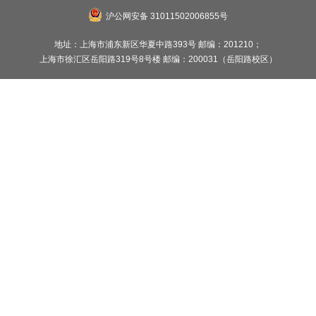
沪公网安备 31011502006855号
地址：上海市浦东新区华夏中路393号 邮编：201210；
上海市徐汇区岳阳路319号8号楼 邮编：200031（岳阳路校区）