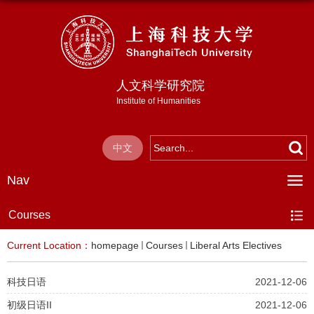
人文科学研究院
Institute of Humanities
中文
Nav
Courses
Current Location：
homepage
Courses
Liberal Arts Electives
科技日语
2021-12-06
初级日语II
2021-12-06